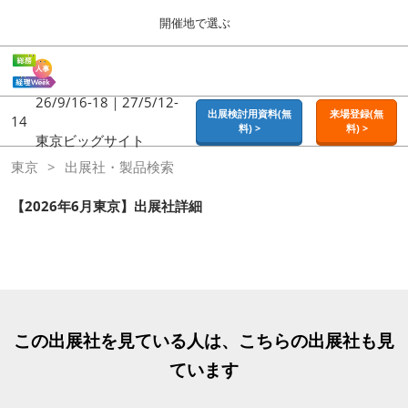
Press
ス
開催地で選ぶ
Escape
キ
to
ッ
close
ホーム
グ
プ
the
ロ
2026年09月16日
し
ー
26/9/16-18｜27/5/12-
menu.
東京ビッグサイト | Tokyo Big Sight
出展検討用資料(無
来場登録(無
バ
14
て
料) >
料) >
ル
東京ビッグサイト
進
ナ
東京
東京
出展社・製品検索
ビ
む
2026年09月16日
ゲ
東京ビッグサイト | Tokyo Big Sight
ー
【2026年6月東京】出展社詳細
シ
ョ
大阪
ン
2026年11月18日
を
インテックス大阪 / INTEX OSAKA
折
り
た
名古屋
た
この出展社を見ている人は、こちらの出展社も見
2027年07月21日
む
ポートメッセなごや / Port Messe Nagoya
ています