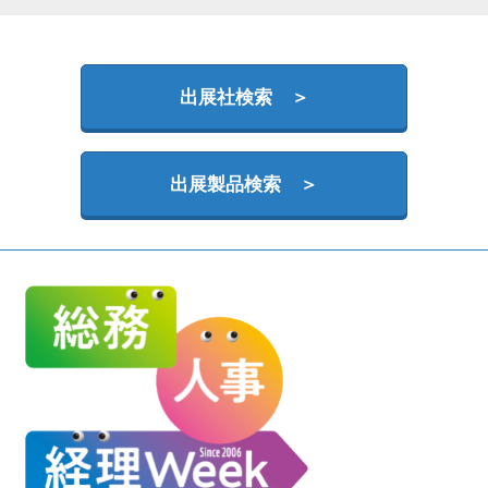
HR EXPO【オンライン】
オンライン / online
出展社検索 ＞
理想の管理職カンファレンス
2026年09月16日
東京ビッグサイト | Tokyo Big Sight
出展製品検索 ＞