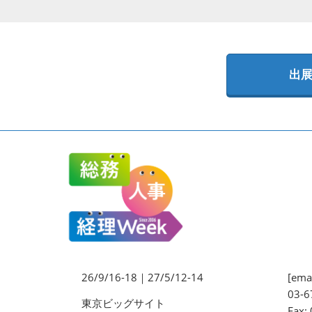
法務・コンプライアンス
EXPO
ワークプレイス改革EXPO
出
【9月より】バックオフィス
AIエージェント EXPO
【9月】展示会概要
26/9/16-18｜27/5/12-14
[emai
03-6
東京ビッグサイト
Fax: