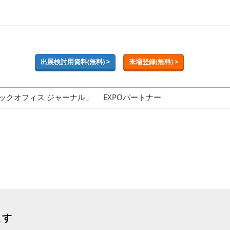
出展検討用資料(無料) >
来場登録(無料) >
ックオフィス ジャーナル」
EXPOパートナー
ます