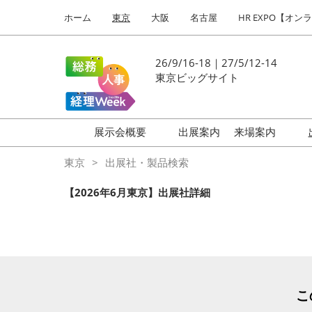
Press
ス
ホーム
東京
大阪
名古屋
HR EXPO【オン
Escape
キ
to
ッ
close
プ
26/9/16-18｜27/5/12-14
the
し
東京ビッグサイト
menu.
て
進
む
展示会概要
出展案内
来場案内
働き方改革 EXPO
はじめての
東京
出展社・製品検索
HR EXPO
【2026年6月東京】出展社詳細
福利厚生 EXPO
健康経営 EXPO
会計・財務 EXPO
総務サービス EXPO
こ
オフィス防災 EXPO