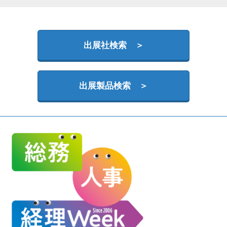
HR EXPO【オンライン】
オンライン / online
出展社検索 ＞
理想の管理職カンファレンス
2026年09月16日
東京ビッグサイト | Tokyo Big Sight
出展製品検索 ＞