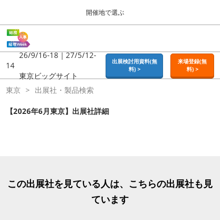
Press
ス
開催地で選ぶ
Escape
キ
to
ッ
close
ホーム
グ
プ
the
ロ
2026年09月16日
し
ー
26/9/16-18｜27/5/12-
menu.
東京ビッグサイト | Tokyo Big Sight
出展検討用資料(無
来場登録(無
バ
14
て
料) >
料) >
ル
東京ビッグサイト
進
ナ
東京
東京
出展社・製品検索
ビ
む
2026年09月16日
ゲ
東京ビッグサイト | Tokyo Big Sight
ー
【2026年6月東京】出展社詳細
シ
ョ
大阪
ン
2026年11月18日
を
インテックス大阪 / INTEX OSAKA
折
り
た
名古屋
た
この出展社を見ている人は、こちらの出展社も見
2027年07月21日
む
ポートメッセなごや / Port Messe Nagoya
ています