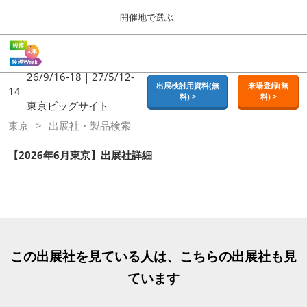
Press
ス
開催地で選ぶ
Escape
キ
to
ッ
close
ホーム
グ
プ
the
ロ
2026年09月16日
し
ー
26/9/16-18｜27/5/12-
menu.
東京ビッグサイト | Tokyo Big Sight
出展検討用資料(無
来場登録(無
バ
14
て
料) >
料) >
ル
東京ビッグサイト
進
ナ
東京
東京
出展社・製品検索
ビ
む
2026年09月16日
ゲ
東京ビッグサイト | Tokyo Big Sight
ー
【2026年6月東京】出展社詳細
シ
ョ
大阪
ン
2026年11月18日
を
インテックス大阪 / INTEX OSAKA
折
り
た
名古屋
た
この出展社を見ている人は、こちらの出展社も見
2027年07月21日
む
ポートメッセなごや / Port Messe Nagoya
ています