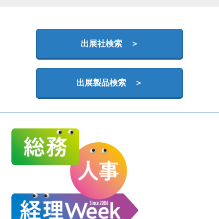
HR EXPO【オンライン】
オンライン / online
出展社検索 ＞
理想の管理職カンファレンス
2026年09月16日
東京ビッグサイト | Tokyo Big Sight
出展製品検索 ＞