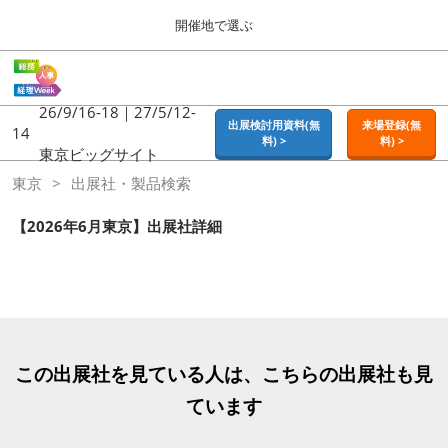
Press
ス
開催地で選ぶ
Escape
キ
to
ッ
close
ホーム
グ
プ
the
ロ
2026年09月16日
し
ー
26/9/16-18｜27/5/12-
menu.
東京ビッグサイト | Tokyo Big Sight
出展検討用資料(無
来場登録(無
バ
14
て
料) >
料) >
ル
東京ビッグサイト
進
ナ
東京
東京
出展社・製品検索
ビ
む
2026年09月16日
ゲ
東京ビッグサイト | Tokyo Big Sight
ー
【2026年6月東京】出展社詳細
シ
ョ
大阪
ン
2026年11月18日
を
インテックス大阪 / INTEX OSAKA
折
り
た
名古屋
た
この出展社を見ている人は、こちらの出展社も見
2027年07月21日
む
ポートメッセなごや / Port Messe Nagoya
ています