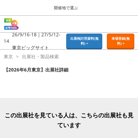
Press
ス
開催地で選ぶ
Escape
キ
to
ッ
close
ホーム
グ
プ
the
ロ
2026年09月16日
し
ー
26/9/16-18｜27/5/12-
menu.
東京ビッグサイト | Tokyo Big Sight
出展検討用資料(無
来場登録(無
バ
14
て
料) >
料) >
ル
東京ビッグサイト
進
ナ
東京
東京
出展社・製品検索
ビ
む
2026年09月16日
ゲ
東京ビッグサイト | Tokyo Big Sight
ー
【2026年6月東京】出展社詳細
シ
ョ
大阪
ン
2026年11月18日
を
インテックス大阪 / INTEX OSAKA
折
り
た
名古屋
た
この出展社を見ている人は、こちらの出展社も見
2027年07月21日
む
ポートメッセなごや / Port Messe Nagoya
ています