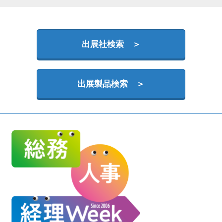
HR EXPO【オンライン】
オンライン / online
出展社検索 ＞
理想の管理職カンファレンス
2026年09月16日
東京ビッグサイト | Tokyo Big Sight
出展製品検索 ＞