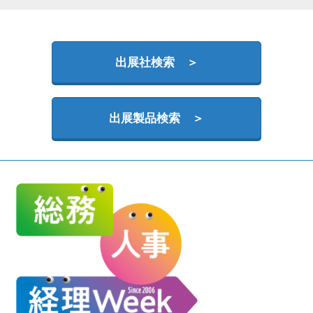
HR EXPO【オンライン】
オンライン / online
出展社検索 ＞
理想の管理職カンファレンス
2026年09月16日
東京ビッグサイト | Tokyo Big Sight
出展製品検索 ＞