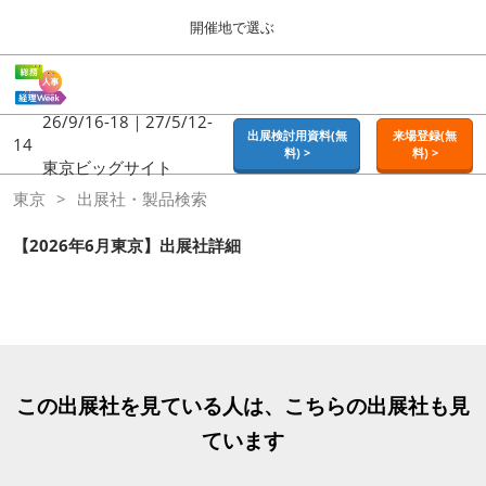
Press
ス
開催地で選ぶ
Escape
キ
to
ッ
close
ホーム
グ
プ
the
ロ
2026年09月16日
し
ー
26/9/16-18｜27/5/12-
menu.
東京ビッグサイト | Tokyo Big Sight
出展検討用資料(無
来場登録(無
バ
14
て
料) >
料) >
ル
東京ビッグサイト
進
ナ
東京
東京
出展社・製品検索
ビ
む
2026年09月16日
ゲ
東京ビッグサイト | Tokyo Big Sight
ー
【2026年6月東京】出展社詳細
シ
ョ
大阪
ン
2026年11月18日
を
インテックス大阪 / INTEX OSAKA
折
り
た
名古屋
た
この出展社を見ている人は、こちらの出展社も見
2027年07月21日
む
ポートメッセなごや / Port Messe Nagoya
ています