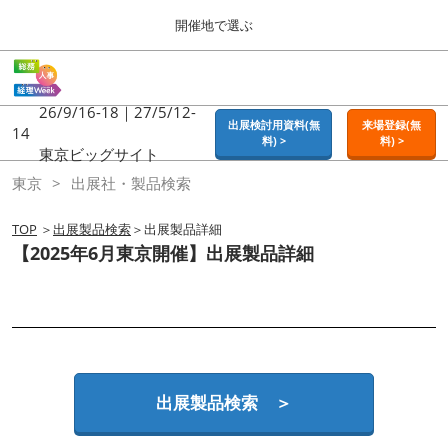
Press
ス
開催地で選ぶ
Escape
キ
to
ッ
close
ホーム
グ
プ
the
ロ
2026年09月16日
し
ー
26/9/16-18｜27/5/12-
menu.
東京ビッグサイト | Tokyo Big Sight
出展検討用資料(無
来場登録(無
バ
14
て
料) >
料) >
ル
東京ビッグサイト
進
ナ
東京
東京
出展社・製品検索
ビ
む
2026年09月16日
ゲ
東京ビッグサイト | Tokyo Big Sight
ー
TOP
＞
出展製品検索
＞出展製品詳細
シ
【2025年6月東京開催】出展製品詳細
ョ
大阪
ン
2026年11月18日
を
インテックス大阪 / INTEX OSAKA
折
り
た
名古屋
た
2027年07月21日
む
ポートメッセなごや / Port Messe Nagoya
出展製品検索 ＞