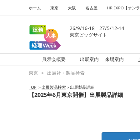
Press
ス
ホーム
東京
大阪
名古屋
HR EXPO【オン
Escape
キ
to
ッ
close
プ
26/9/16-18｜27/5/12-14
the
し
東京ビッグサイト
menu.
て
進
む
展示会概要
出展案内
来場案内
働き方改革 EXPO
はじめての
東京
出展社・製品検索
HR EXPO
TOP
＞
出展製品検索
＞出展製品詳細
福利厚生 EXPO
【2025年6月東京開催】出展製品詳細
健康経営 EXPO
会計・財務 EXPO
総務サービス EXPO
オフィス防災 EXPO