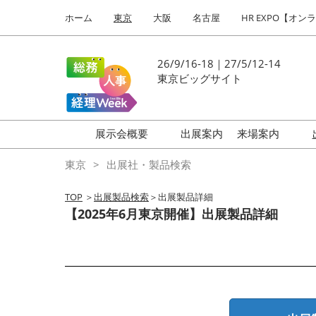
Press
ス
ホーム
東京
大阪
名古屋
HR EXPO【オン
Escape
キ
to
ッ
close
プ
26/9/16-18｜27/5/12-14
the
し
東京ビッグサイト
menu.
て
進
む
展示会概要
出展案内
来場案内
働き方改革 EXPO
はじめての
東京
出展社・製品検索
HR EXPO
TOP
＞
出展製品検索
＞出展製品詳細
福利厚生 EXPO
【2025年6月東京開催】出展製品詳細
健康経営 EXPO
会計・財務 EXPO
総務サービス EXPO
オフィス防災 EXPO