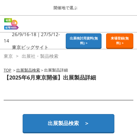
Press
ス
開催地で選ぶ
Escape
キ
to
ッ
close
ホーム
グ
プ
the
ロ
2026年09月16日
し
ー
26/9/16-18｜27/5/12-
menu.
東京ビッグサイト | Tokyo Big Sight
出展検討用資料(無
来場登録(無
バ
14
て
料) >
料) >
ル
東京ビッグサイト
進
ナ
東京
東京
出展社・製品検索
ビ
む
2026年09月16日
ゲ
東京ビッグサイト | Tokyo Big Sight
ー
TOP
＞
出展製品検索
＞出展製品詳細
シ
【2025年6月東京開催】出展製品詳細
ョ
大阪
ン
2026年11月18日
を
インテックス大阪 / INTEX OSAKA
折
り
た
名古屋
た
2027年07月21日
む
ポートメッセなごや / Port Messe Nagoya
出展製品検索 ＞