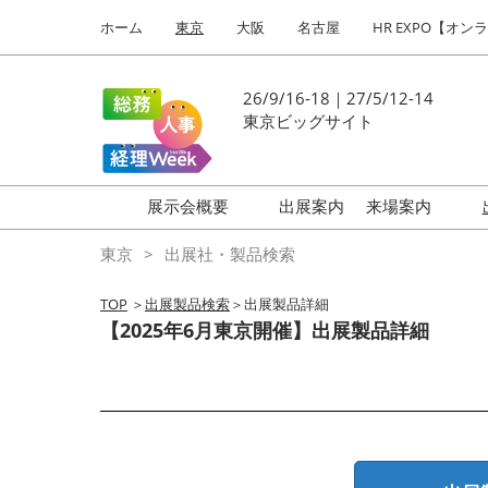
Press
ス
ホーム
東京
大阪
名古屋
HR EXPO【オン
Escape
キ
to
ッ
close
プ
26/9/16-18｜27/5/12-14
the
し
東京ビッグサイト
menu.
て
進
む
展示会概要
出展案内
来場案内
働き方改革 EXPO
はじめての
東京
出展社・製品検索
HR EXPO
TOP
＞
出展製品検索
＞出展製品詳細
福利厚生 EXPO
【2025年6月東京開催】出展製品詳細
健康経営 EXPO
会計・財務 EXPO
総務サービス EXPO
オフィス防災 EXPO