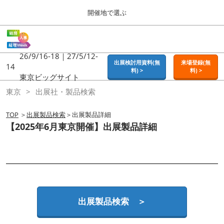
Press
ス
開催地で選ぶ
Escape
キ
to
ッ
close
ホーム
グ
プ
the
ロ
2026年09月16日
し
ー
26/9/16-18｜27/5/12-
menu.
東京ビッグサイト | Tokyo Big Sight
出展検討用資料(無
来場登録(無
バ
14
て
料) >
料) >
ル
東京ビッグサイト
進
ナ
東京
東京
出展社・製品検索
ビ
む
2026年09月16日
ゲ
東京ビッグサイト | Tokyo Big Sight
ー
TOP
＞
出展製品検索
＞出展製品詳細
シ
【2025年6月東京開催】出展製品詳細
ョ
大阪
ン
2026年11月18日
を
インテックス大阪 / INTEX OSAKA
折
り
た
名古屋
た
2027年07月21日
む
ポートメッセなごや / Port Messe Nagoya
出展製品検索 ＞