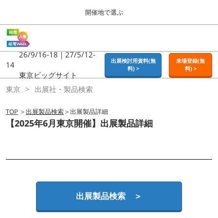
Press
ス
開催地で選ぶ
Escape
キ
to
ッ
close
ホーム
グ
プ
the
ロ
2026年09月16日
し
ー
26/9/16-18｜27/5/12-
menu.
東京ビッグサイト | Tokyo Big Sight
出展検討用資料(無
来場登録(無
バ
14
て
料) >
料) >
ル
東京ビッグサイト
進
ナ
東京
東京
出展社・製品検索
ビ
む
2026年09月16日
ゲ
東京ビッグサイト | Tokyo Big Sight
ー
TOP
＞
出展製品検索
＞出展製品詳細
シ
【2025年6月東京開催】出展製品詳細
ョ
大阪
ン
2026年11月18日
を
インテックス大阪 / INTEX OSAKA
折
り
た
名古屋
た
2027年07月21日
む
ポートメッセなごや / Port Messe Nagoya
出展製品検索 ＞