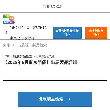
Press
ス
開催地で選ぶ
Escape
キ
to
ッ
close
ホーム
グ
プ
the
ロ
2026年09月16日
し
ー
26/9/16-18｜27/5/12-
menu.
東京ビッグサイト | Tokyo Big Sight
出展検討用資料(無
来場登録(無
バ
14
て
料) >
料) >
ル
東京ビッグサイト
進
ナ
東京
東京
出展社・製品検索
ビ
む
2026年09月16日
ゲ
東京ビッグサイト | Tokyo Big Sight
ー
TOP
＞
出展製品検索
＞出展製品詳細
シ
【2025年6月東京開催】出展製品詳細
ョ
大阪
ン
2026年11月18日
を
インテックス大阪 / INTEX OSAKA
折
り
た
名古屋
た
2027年07月21日
む
ポートメッセなごや / Port Messe Nagoya
出展製品検索 ＞