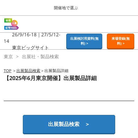
Press
ス
開催地で選ぶ
Escape
キ
to
ッ
close
ホーム
グ
プ
the
ロ
2026年09月16日
し
ー
26/9/16-18｜27/5/12-
menu.
東京ビッグサイト | Tokyo Big Sight
出展検討用資料(無
来場登録(無
バ
14
て
料) >
料) >
ル
東京ビッグサイト
進
ナ
東京
東京
出展社・製品検索
ビ
む
2026年09月16日
ゲ
東京ビッグサイト | Tokyo Big Sight
ー
TOP
＞
出展製品検索
＞出展製品詳細
シ
【2025年6月東京開催】出展製品詳細
ョ
大阪
ン
2026年11月18日
を
インテックス大阪 / INTEX OSAKA
折
り
た
名古屋
た
2027年07月21日
む
ポートメッセなごや / Port Messe Nagoya
出展製品検索 ＞