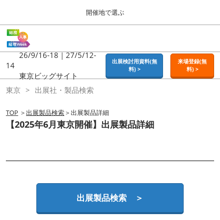
Press
ス
開催地で選ぶ
Escape
キ
to
ッ
close
ホーム
グ
プ
the
ロ
2026年09月16日
し
ー
26/9/16-18｜27/5/12-
menu.
東京ビッグサイト | Tokyo Big Sight
出展検討用資料(無
来場登録(無
バ
14
て
料) >
料) >
ル
東京ビッグサイト
進
ナ
東京
東京
出展社・製品検索
ビ
む
2026年09月16日
ゲ
東京ビッグサイト | Tokyo Big Sight
ー
TOP
＞
出展製品検索
＞出展製品詳細
シ
【2025年6月東京開催】出展製品詳細
ョ
大阪
ン
2026年11月18日
を
インテックス大阪 / INTEX OSAKA
折
り
た
名古屋
た
2027年07月21日
む
ポートメッセなごや / Port Messe Nagoya
出展製品検索 ＞