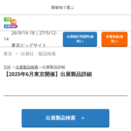
Press
ス
開催地で選ぶ
Escape
キ
to
ッ
close
ホーム
グ
プ
the
ロ
2026年09月16日
し
ー
26/9/16-18｜27/5/12-
menu.
東京ビッグサイト | Tokyo Big Sight
出展検討用資料(無
来場登録(無
バ
14
て
料) >
料) >
ル
東京ビッグサイト
進
ナ
東京
東京
出展社・製品検索
ビ
む
2026年09月16日
ゲ
東京ビッグサイト | Tokyo Big Sight
ー
TOP
＞
出展製品検索
＞出展製品詳細
シ
【2025年6月東京開催】出展製品詳細
ョ
大阪
ン
2026年11月18日
を
インテックス大阪 / INTEX OSAKA
折
り
た
名古屋
た
2027年07月21日
む
ポートメッセなごや / Port Messe Nagoya
出展製品検索 ＞