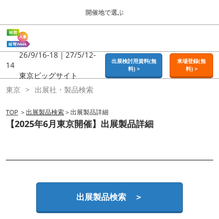
Press
ス
開催地で選ぶ
Escape
キ
to
ッ
close
ホーム
グ
プ
the
ロ
2026年09月16日
し
ー
26/9/16-18｜27/5/12-
menu.
東京ビッグサイト | Tokyo Big Sight
出展検討用資料(無
来場登録(無
バ
14
て
料) >
料) >
ル
東京ビッグサイト
進
ナ
東京
東京
出展社・製品検索
ビ
む
2026年09月16日
ゲ
東京ビッグサイト | Tokyo Big Sight
ー
TOP
＞
出展製品検索
＞出展製品詳細
シ
【2025年6月東京開催】出展製品詳細
ョ
大阪
ン
2026年11月18日
を
インテックス大阪 / INTEX OSAKA
折
り
た
名古屋
た
2027年07月21日
む
ポートメッセなごや / Port Messe Nagoya
出展製品検索 ＞