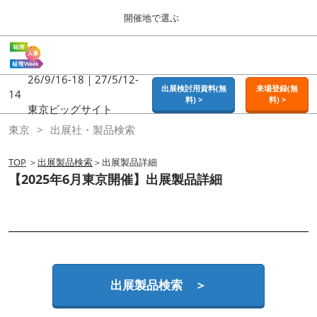
Press
ス
開催地で選ぶ
Escape
キ
to
ッ
close
ホーム
グ
プ
the
ロ
2026年09月16日
し
ー
26/9/16-18｜27/5/12-
menu.
東京ビッグサイト | Tokyo Big Sight
出展検討用資料(無
来場登録(無
バ
14
て
料) >
料) >
ル
東京ビッグサイト
進
ナ
東京
東京
出展社・製品検索
ビ
む
2026年09月16日
ゲ
東京ビッグサイト | Tokyo Big Sight
ー
TOP
＞
出展製品検索
＞出展製品詳細
シ
【2025年6月東京開催】出展製品詳細
ョ
大阪
ン
2026年11月18日
を
インテックス大阪 / INTEX OSAKA
折
り
た
名古屋
た
2027年07月21日
む
ポートメッセなごや / Port Messe Nagoya
出展製品検索 ＞