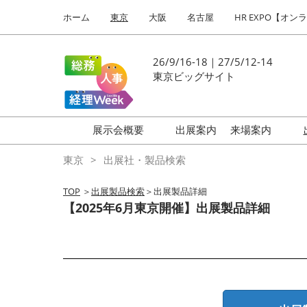
Press
ス
ホーム
東京
大阪
名古屋
HR EXPO【オン
Escape
キ
to
ッ
close
プ
26/9/16-18｜27/5/12-14
the
し
東京ビッグサイト
menu.
て
進
む
展示会概要
出展案内
来場案内
働き方改革 EXPO
はじめての
東京
出展社・製品検索
HR EXPO
TOP
＞
出展製品検索
＞出展製品詳細
福利厚生 EXPO
【2025年6月東京開催】出展製品詳細
健康経営 EXPO
会計・財務 EXPO
総務サービス EXPO
オフィス防災 EXPO