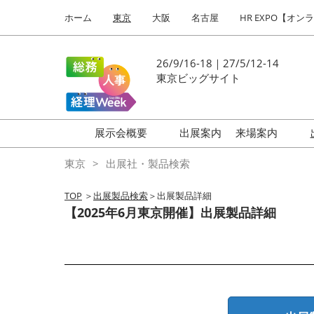
Press
ス
ホーム
東京
大阪
名古屋
HR EXPO【オン
Escape
キ
to
ッ
close
プ
26/9/16-18｜27/5/12-14
the
し
東京ビッグサイト
menu.
て
進
む
展示会概要
出展案内
来場案内
働き方改革 EXPO
はじめての
東京
出展社・製品検索
HR EXPO
TOP
＞
出展製品検索
＞出展製品詳細
福利厚生 EXPO
【2025年6月東京開催】出展製品詳細
健康経営 EXPO
会計・財務 EXPO
総務サービス EXPO
オフィス防災 EXPO