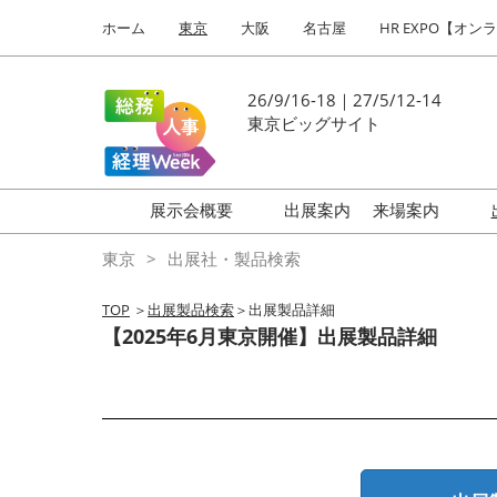
Press
ス
ホーム
東京
大阪
名古屋
HR EXPO【オン
Escape
キ
to
ッ
close
プ
26/9/16-18｜27/5/12-14
the
し
東京ビッグサイト
menu.
て
進
む
展示会概要
出展案内
来場案内
働き方改革 EXPO
はじめての
東京
出展社・製品検索
HR EXPO
TOP
＞
出展製品検索
＞出展製品詳細
福利厚生 EXPO
【2025年6月東京開催】出展製品詳細
健康経営 EXPO
会計・財務 EXPO
総務サービス EXPO
オフィス防災 EXPO