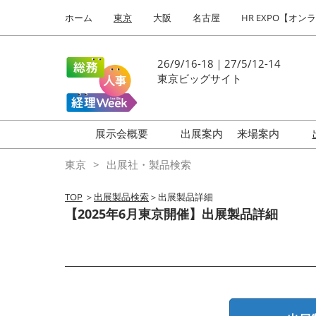
Press
ス
ホーム
東京
大阪
名古屋
HR EXPO【オン
Escape
キ
to
ッ
close
プ
26/9/16-18｜27/5/12-14
the
し
東京ビッグサイト
menu.
て
進
む
展示会概要
出展案内
来場案内
働き方改革 EXPO
はじめての
東京
出展社・製品検索
HR EXPO
TOP
＞
出展製品検索
＞出展製品詳細
福利厚生 EXPO
【2025年6月東京開催】出展製品詳細
健康経営 EXPO
会計・財務 EXPO
総務サービス EXPO
オフィス防災 EXPO