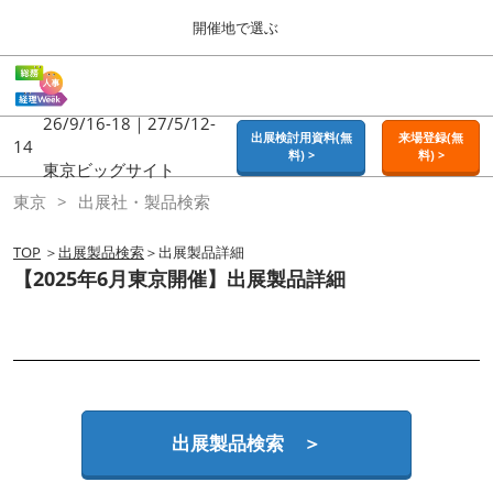
Press
ス
開催地で選ぶ
Escape
キ
to
ッ
close
ホーム
グ
プ
the
ロ
2026年09月16日
し
ー
26/9/16-18｜27/5/12-
menu.
東京ビッグサイト | Tokyo Big Sight
出展検討用資料(無
来場登録(無
バ
14
て
料) >
料) >
ル
東京ビッグサイト
進
ナ
東京
東京
出展社・製品検索
ビ
む
2026年09月16日
ゲ
東京ビッグサイト | Tokyo Big Sight
ー
TOP
＞
出展製品検索
＞出展製品詳細
シ
【2025年6月東京開催】出展製品詳細
ョ
大阪
ン
2026年11月18日
を
インテックス大阪 / INTEX OSAKA
折
り
た
名古屋
た
2027年07月21日
む
ポートメッセなごや / Port Messe Nagoya
出展製品検索 ＞