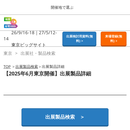
Press
ス
開催地で選ぶ
Escape
キ
to
ッ
close
ホーム
グ
プ
the
ロ
2026年09月16日
し
ー
26/9/16-18｜27/5/12-
menu.
東京ビッグサイト | Tokyo Big Sight
出展検討用資料(無
来場登録(無
バ
14
て
料) >
料) >
ル
東京ビッグサイト
進
ナ
東京
東京
出展社・製品検索
ビ
む
2026年09月16日
ゲ
東京ビッグサイト | Tokyo Big Sight
ー
TOP
＞
出展製品検索
＞出展製品詳細
シ
【2025年6月東京開催】出展製品詳細
ョ
大阪
ン
2026年11月18日
を
インテックス大阪 / INTEX OSAKA
折
り
た
名古屋
た
2027年07月21日
む
ポートメッセなごや / Port Messe Nagoya
出展製品検索 ＞