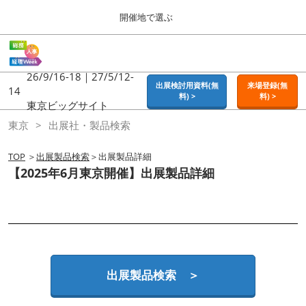
Press
ス
開催地で選ぶ
Escape
キ
to
ッ
close
ホーム
グ
プ
the
ロ
2026年09月16日
し
ー
26/9/16-18｜27/5/12-
menu.
東京ビッグサイト | Tokyo Big Sight
出展検討用資料(無
来場登録(無
バ
14
て
料) >
料) >
ル
東京ビッグサイト
進
ナ
東京
東京
出展社・製品検索
ビ
む
2026年09月16日
ゲ
東京ビッグサイト | Tokyo Big Sight
ー
TOP
＞
出展製品検索
＞出展製品詳細
シ
【2025年6月東京開催】出展製品詳細
ョ
大阪
ン
2026年11月18日
を
インテックス大阪 / INTEX OSAKA
折
り
た
名古屋
た
2027年07月21日
む
ポートメッセなごや / Port Messe Nagoya
出展製品検索 ＞