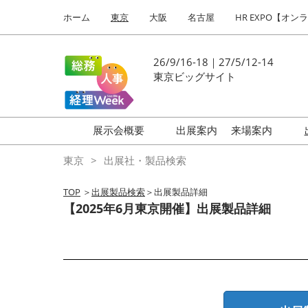
Press
ス
ホーム
東京
大阪
名古屋
HR EXPO【オン
Escape
キ
to
ッ
close
プ
26/9/16-18｜27/5/12-14
the
し
東京ビッグサイト
menu.
て
進
む
展示会概要
出展案内
来場案内
働き方改革 EXPO
はじめての
東京
出展社・製品検索
HR EXPO
TOP
＞
出展製品検索
＞出展製品詳細
福利厚生 EXPO
【2025年6月東京開催】出展製品詳細
健康経営 EXPO
会計・財務 EXPO
総務サービス EXPO
オフィス防災 EXPO