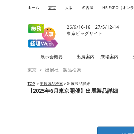
Press
ス
ホーム
東京
大阪
名古屋
HR EXPO【オン
Escape
キ
to
ッ
close
プ
26/9/16-18｜27/5/12-14
the
し
東京ビッグサイト
menu.
て
進
む
展示会概要
出展案内
来場案内
働き方改革 EXPO
はじめての
東京
出展社・製品検索
HR EXPO
TOP
＞
出展製品検索
＞出展製品詳細
福利厚生 EXPO
【2025年6月東京開催】出展製品詳細
健康経営 EXPO
会計・財務 EXPO
総務サービス EXPO
オフィス防災 EXPO