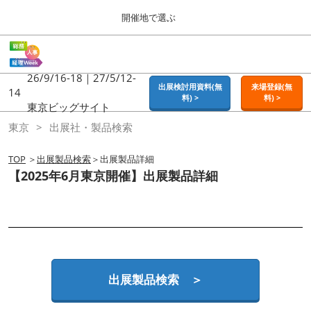
Press
ス
開催地で選ぶ
Escape
キ
to
ッ
close
ホーム
グ
プ
the
ロ
2026年09月16日
し
ー
26/9/16-18｜27/5/12-
menu.
東京ビッグサイト | Tokyo Big Sight
出展検討用資料(無
来場登録(無
バ
14
て
料) >
料) >
ル
東京ビッグサイト
進
ナ
東京
東京
出展社・製品検索
ビ
む
2026年09月16日
ゲ
東京ビッグサイト | Tokyo Big Sight
ー
TOP
＞
出展製品検索
＞出展製品詳細
シ
【2025年6月東京開催】出展製品詳細
ョ
大阪
ン
2026年11月18日
を
インテックス大阪 / INTEX OSAKA
折
り
た
名古屋
た
2027年07月21日
む
ポートメッセなごや / Port Messe Nagoya
出展製品検索 ＞