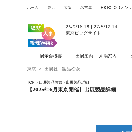
Press
ス
ホーム
東京
大阪
名古屋
HR EXPO【オン
Escape
キ
to
ッ
close
プ
26/9/16-18｜27/5/12-14
the
し
東京ビッグサイト
menu.
て
進
む
展示会概要
出展案内
来場案内
働き方改革 EXPO
はじめての
東京
出展社・製品検索
HR EXPO
TOP
＞
出展製品検索
＞出展製品詳細
福利厚生 EXPO
【2025年6月東京開催】出展製品詳細
健康経営 EXPO
会計・財務 EXPO
総務サービス EXPO
オフィス防災 EXPO