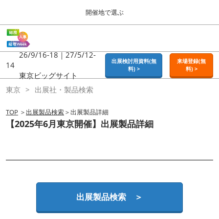
Press
ス
開催地で選ぶ
Escape
キ
to
ッ
close
ホーム
グ
プ
the
ロ
2026年09月16日
し
ー
26/9/16-18｜27/5/12-
menu.
東京ビッグサイト | Tokyo Big Sight
出展検討用資料(無
来場登録(無
バ
14
て
料) >
料) >
ル
東京ビッグサイト
進
ナ
東京
東京
出展社・製品検索
ビ
む
2026年09月16日
ゲ
東京ビッグサイト | Tokyo Big Sight
ー
TOP
＞
出展製品検索
＞出展製品詳細
シ
【2025年6月東京開催】出展製品詳細
ョ
大阪
ン
2026年11月18日
を
インテックス大阪 / INTEX OSAKA
折
り
た
名古屋
た
2027年07月21日
む
ポートメッセなごや / Port Messe Nagoya
出展製品検索 ＞