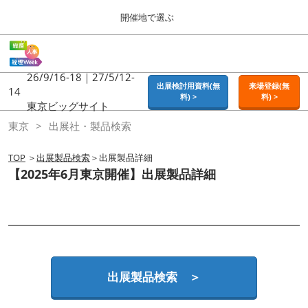
Press
ス
開催地で選ぶ
Escape
キ
to
ッ
close
ホーム
グ
プ
the
ロ
2026年09月16日
し
ー
26/9/16-18｜27/5/12-
menu.
東京ビッグサイト | Tokyo Big Sight
出展検討用資料(無
来場登録(無
バ
14
て
料) >
料) >
ル
東京ビッグサイト
進
ナ
東京
東京
出展社・製品検索
ビ
む
2026年09月16日
ゲ
東京ビッグサイト | Tokyo Big Sight
ー
TOP
＞
出展製品検索
＞出展製品詳細
シ
【2025年6月東京開催】出展製品詳細
ョ
大阪
ン
2026年11月18日
を
インテックス大阪 / INTEX OSAKA
折
り
た
名古屋
た
2027年07月21日
む
ポートメッセなごや / Port Messe Nagoya
出展製品検索 ＞