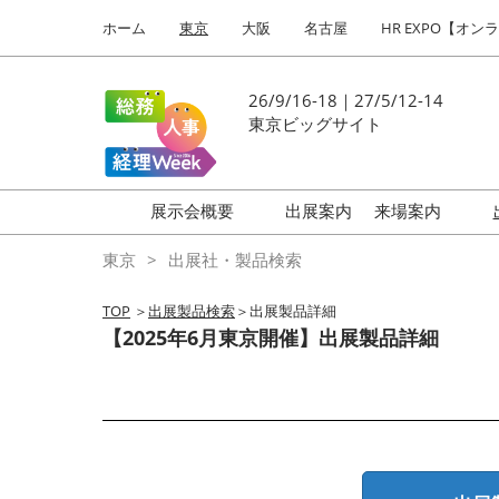
Press
ス
ホーム
東京
大阪
名古屋
HR EXPO【オン
Escape
キ
to
ッ
close
プ
26/9/16-18｜27/5/12-14
the
し
東京ビッグサイト
menu.
て
進
む
展示会概要
出展案内
来場案内
働き方改革 EXPO
はじめての
東京
出展社・製品検索
HR EXPO
TOP
＞
出展製品検索
＞出展製品詳細
福利厚生 EXPO
【2025年6月東京開催】出展製品詳細
健康経営 EXPO
会計・財務 EXPO
総務サービス EXPO
オフィス防災 EXPO