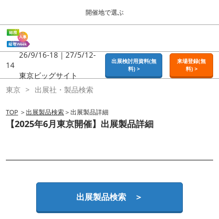
Press
ス
開催地で選ぶ
Escape
キ
to
ッ
close
ホーム
グ
プ
the
ロ
2026年09月16日
し
ー
26/9/16-18｜27/5/12-
menu.
東京ビッグサイト | Tokyo Big Sight
出展検討用資料(無
来場登録(無
バ
14
て
料) >
料) >
ル
東京ビッグサイト
進
ナ
東京
東京
出展社・製品検索
ビ
む
2026年09月16日
ゲ
東京ビッグサイト | Tokyo Big Sight
ー
TOP
＞
出展製品検索
＞出展製品詳細
シ
【2025年6月東京開催】出展製品詳細
ョ
大阪
ン
2026年11月18日
を
インテックス大阪 / INTEX OSAKA
折
り
た
名古屋
た
2027年07月21日
む
ポートメッセなごや / Port Messe Nagoya
出展製品検索 ＞