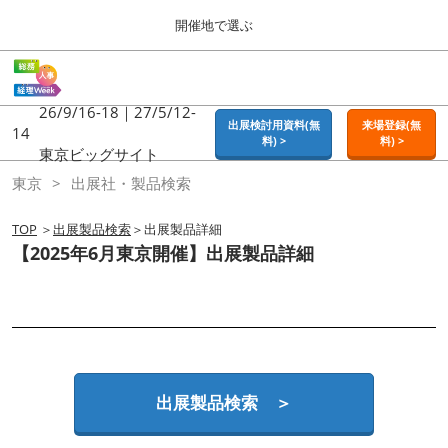
Press
ス
開催地で選ぶ
Escape
キ
to
ッ
close
ホーム
グ
プ
the
ロ
2026年09月16日
し
ー
26/9/16-18｜27/5/12-
menu.
東京ビッグサイト | Tokyo Big Sight
出展検討用資料(無
来場登録(無
バ
14
て
料) >
料) >
ル
東京ビッグサイト
進
ナ
東京
東京
出展社・製品検索
ビ
む
2026年09月16日
ゲ
東京ビッグサイト | Tokyo Big Sight
ー
TOP
＞
出展製品検索
＞出展製品詳細
シ
【2025年6月東京開催】出展製品詳細
ョ
大阪
ン
2026年11月18日
を
インテックス大阪 / INTEX OSAKA
折
り
た
名古屋
た
2027年07月21日
む
ポートメッセなごや / Port Messe Nagoya
出展製品検索 ＞