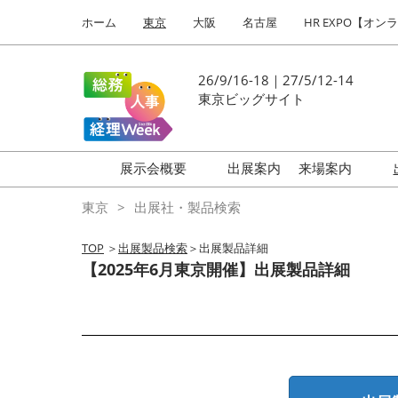
Press
ス
ホーム
東京
大阪
名古屋
HR EXPO【オン
Escape
キ
to
ッ
close
プ
26/9/16-18｜27/5/12-14
the
し
東京ビッグサイト
menu.
て
進
む
展示会概要
出展案内
来場案内
働き方改革 EXPO
はじめての
東京
出展社・製品検索
HR EXPO
TOP
＞
出展製品検索
＞出展製品詳細
福利厚生 EXPO
【2025年6月東京開催】出展製品詳細
健康経営 EXPO
会計・財務 EXPO
総務サービス EXPO
オフィス防災 EXPO