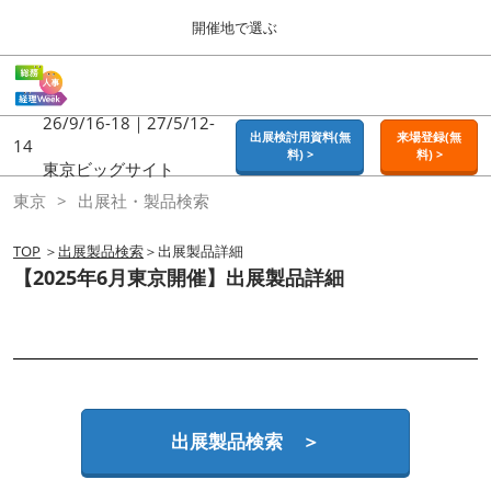
Press
ス
開催地で選ぶ
Escape
キ
to
ッ
close
ホーム
グ
プ
the
ロ
2026年09月16日
し
ー
26/9/16-18｜27/5/12-
menu.
東京ビッグサイト | Tokyo Big Sight
出展検討用資料(無
来場登録(無
バ
14
て
料) >
料) >
ル
東京ビッグサイト
進
ナ
東京
東京
出展社・製品検索
ビ
む
2026年09月16日
ゲ
東京ビッグサイト | Tokyo Big Sight
ー
TOP
＞
出展製品検索
＞出展製品詳細
シ
【2025年6月東京開催】出展製品詳細
ョ
大阪
ン
2026年11月18日
を
インテックス大阪 / INTEX OSAKA
折
り
た
名古屋
た
2027年07月21日
む
ポートメッセなごや / Port Messe Nagoya
出展製品検索 ＞