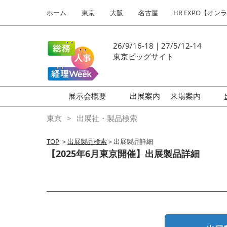
Press
ス
ホーム
東京
大阪
名古屋
HR EXPO【オン
Escape
キ
to
ッ
close
プ
26/9/16-18｜27/5/12-14
the
し
東京ビッグサイト
menu.
て
進
む
展示会概要
出展案内
来場案内
働き方改革 EXPO
はじめての
東京
出展社・製品検索
HR EXPO
TOP
＞
出展製品検索
＞出展製品詳細
福利厚生 EXPO
【2025年6月東京開催】出展製品詳細
健康経営 EXPO
会計・財務 EXPO
総務サービス EXPO
オフィス防災 EXPO