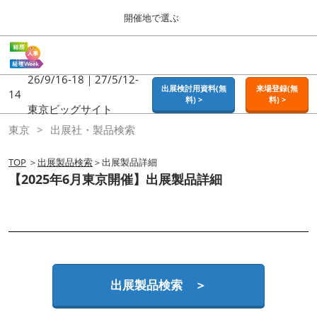
Press
ス
開催地で選ぶ
Escape
キ
to
ッ
close
ホーム
グ
プ
the
ロ
2026年09月16日
し
ー
26/9/16-18｜27/5/12-
menu.
東京ビッグサイト | Tokyo Big Sight
出展検討用資料(無
来場登録(無
バ
14
て
料) >
料) >
ル
東京ビッグサイト
進
ナ
東京
東京
出展社・製品検索
ビ
む
2026年09月16日
ゲ
東京ビッグサイト | Tokyo Big Sight
ー
TOP
＞
出展製品検索
＞出展製品詳細
シ
【2025年6月東京開催】出展製品詳細
ョ
大阪
ン
2026年11月18日
を
インテックス大阪 / INTEX OSAKA
折
り
た
名古屋
た
2027年07月21日
む
ポートメッセなごや / Port Messe Nagoya
出展製品検索 ＞