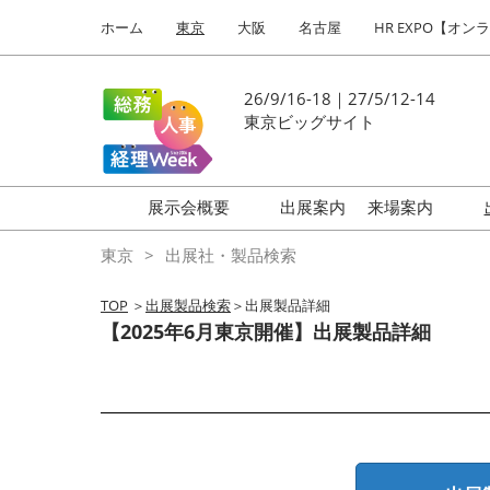
Press
ス
ホーム
東京
大阪
名古屋
HR EXPO【オン
Escape
キ
to
ッ
close
プ
26/9/16-18｜27/5/12-14
the
し
東京ビッグサイト
menu.
て
進
む
展示会概要
出展案内
来場案内
働き方改革 EXPO
はじめての
東京
出展社・製品検索
HR EXPO
TOP
＞
出展製品検索
＞出展製品詳細
福利厚生 EXPO
【2025年6月東京開催】出展製品詳細
健康経営 EXPO
会計・財務 EXPO
総務サービス EXPO
オフィス防災 EXPO