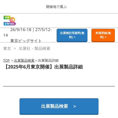
Press
ス
開催地で選ぶ
Escape
キ
to
ッ
close
ホーム
グ
プ
the
ロ
2026年09月16日
し
ー
26/9/16-18｜27/5/12-
menu.
東京ビッグサイト | Tokyo Big Sight
出展検討用資料(無
来場登録(無
バ
14
て
料) >
料) >
ル
東京ビッグサイト
進
ナ
東京
東京
出展社・製品検索
ビ
む
2026年09月16日
ゲ
東京ビッグサイト | Tokyo Big Sight
ー
TOP
＞
出展製品検索
＞出展製品詳細
シ
【2025年6月東京開催】出展製品詳細
ョ
大阪
ン
2026年11月18日
を
インテックス大阪 / INTEX OSAKA
折
り
た
名古屋
た
2027年07月21日
む
ポートメッセなごや / Port Messe Nagoya
出展製品検索 ＞