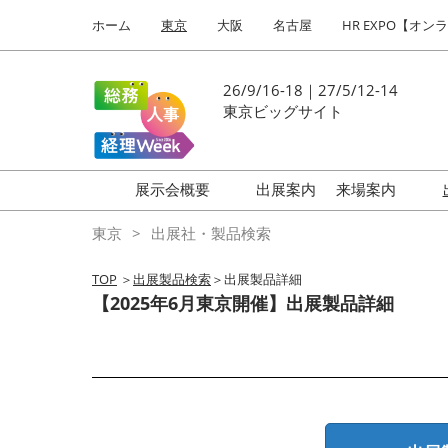
Press
ス
ホーム
東京
大阪
名古屋
HR EXPO【オン
Escape
キ
to
ッ
close
プ
26/9/16-18｜27/5/12-14
the
し
東京ビッグサイト
menu.
て
進
む
展示会概要
出展案内
来場案内
働き方改革 EXPO
はじめての
東京
出展社・製品検索
HR EXPO
TOP
＞
出展製品検索
＞出展製品詳細
福利厚生 EXPO
【2025年6月東京開催】出展製品詳細
健康経営 EXPO
会計・財務 EXPO
総務サービス EXPO
オフィス防災 EXPO