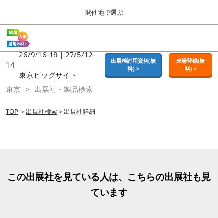
Press
ス
開催地で選ぶ
Escape
キ
to
ッ
close
ホーム
グ
プ
the
ロ
2026年09月16日
し
ー
26/9/16-18｜27/5/12-
menu.
東京ビッグサイト | Tokyo Big Sight
出展検討用資料(無
来場登録(無
バ
14
て
料) >
料) >
ル
東京ビッグサイト
進
ナ
東京
東京
出展社・製品検索
ビ
む
2026年09月16日
ゲ
東京ビッグサイト | Tokyo Big Sight
ー
TOP
＞
出展社検索
＞出展社詳細
シ
ョ
大阪
ン
2026年11月18日
を
インテックス大阪 / INTEX OSAKA
折
り
た
名古屋
この出展社を見ている人は、こちらの出展社も見
た
2027年07月21日
む
ています
ポートメッセなごや / Port Messe Nagoya