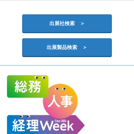
HR EXPO【オンライン】
オンライン / online
出展社検索 ＞
理想の管理職カンファレンス
2026年09月16日
東京ビッグサイト | Tokyo Big Sight
出展製品検索 ＞