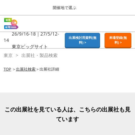
Press
ス
開催地で選ぶ
Escape
キ
to
ッ
close
ホーム
グ
プ
the
ロ
2026年09月16日
し
ー
26/9/16-18｜27/5/12-
menu.
東京ビッグサイト | Tokyo Big Sight
出展検討用資料(無
来場登録(無
バ
14
て
料) >
料) >
ル
東京ビッグサイト
進
ナ
東京
東京
出展社・製品検索
ビ
む
2026年09月16日
ゲ
東京ビッグサイト | Tokyo Big Sight
ー
TOP
＞
出展社検索
＞出展社詳細
シ
ョ
大阪
ン
2026年11月18日
を
インテックス大阪 / INTEX OSAKA
折
り
た
名古屋
この出展社を見ている人は、こちらの出展社も見
た
2027年07月21日
む
ています
ポートメッセなごや / Port Messe Nagoya