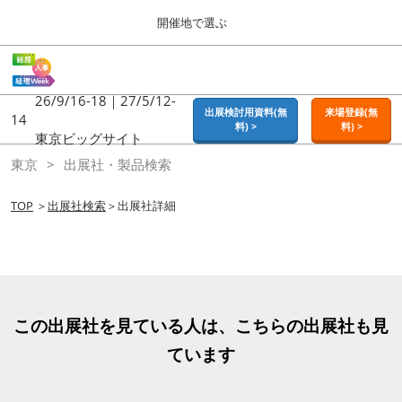
Press
ス
開催地で選ぶ
Escape
キ
to
ッ
close
ホーム
グ
プ
the
ロ
2026年09月16日
し
ー
26/9/16-18｜27/5/12-
menu.
東京ビッグサイト | Tokyo Big Sight
出展検討用資料(無
来場登録(無
バ
14
て
料) >
料) >
ル
東京ビッグサイト
進
ナ
東京
東京
出展社・製品検索
ビ
む
2026年09月16日
ゲ
東京ビッグサイト | Tokyo Big Sight
ー
TOP
＞
出展社検索
＞出展社詳細
シ
ョ
大阪
ン
2026年11月18日
を
インテックス大阪 / INTEX OSAKA
折
り
た
名古屋
この出展社を見ている人は、こちらの出展社も見
た
2027年07月21日
む
ています
ポートメッセなごや / Port Messe Nagoya