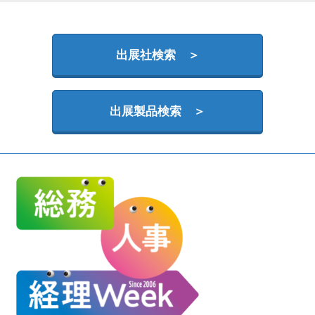
HR EXPO【オンライン】
オンライン / online
出展社検索 ＞
理想の管理職カンファレンス
2026年09月16日
東京ビッグサイト | Tokyo Big Sight
出展製品検索 ＞