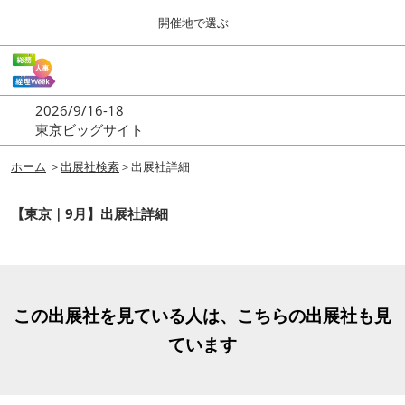
Press
ス
開催地で選ぶ
Escape
キ
to
ッ
close
ホーム
グ
プ
the
ロ
2026年09月16日
し
ー
menu.
東京ビッグサイト | Tokyo Big Sight
2026/9/16-18
バ
て
東京ビッグサイト
ル
進
ナ
東京
ビ
ホーム
＞
出展社検索
＞出展社詳細
む
2026年09月16日
ゲ
東京ビッグサイト | Tokyo Big Sight
ー
【東京｜9月】出展社詳細
シ
ョ
大阪
ン
2026年11月18日
を
インテックス大阪 / INTEX OSAKA
折
り
た
この出展社を見ている人は、こちらの出展社も見
名古屋
た
ています
2027年07月21日
む
ポートメッセなごや / Port Messe Nagoya