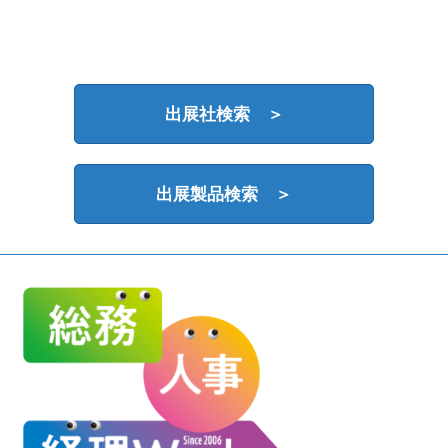
HR EXPO【オンライン】
オンライン / online
理想の管理職カンファレンス
出展社検索 ＞
2026年09月16日
東京ビッグサイト | Tokyo Big Sight
出展製品検索 ＞