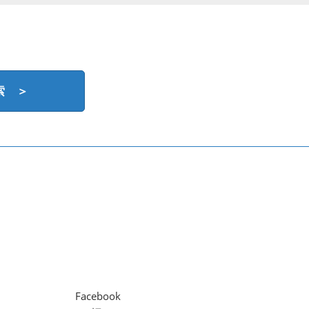
索 ＞
Facebook