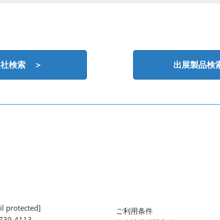
展社検索 ＞
出展製品検
l protected]
ご利用条件
739-4113