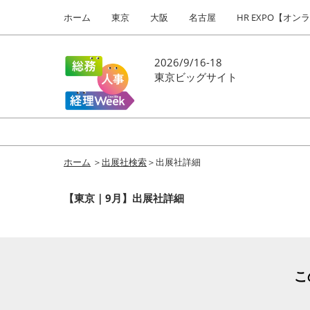
Press
ス
ホーム
東京
大阪
名古屋
HR EXPO【オン
Escape
キ
to
ッ
close
プ
2026/9/16-18
the
し
東京ビッグサイト
menu.
て
進
む
ホーム
＞
出展社検索
＞出展社詳細
【東京｜9月】出展社詳細
こ