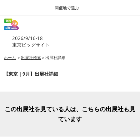
Press
ス
開催地で選ぶ
Escape
キ
to
ッ
close
ホーム
グ
プ
the
ロ
2026年09月16日
し
ー
menu.
東京ビッグサイト | Tokyo Big Sight
2026/9/16-18
バ
て
東京ビッグサイト
ル
進
ナ
東京
ビ
ホーム
＞
出展社検索
＞出展社詳細
む
2026年09月16日
ゲ
東京ビッグサイト | Tokyo Big Sight
ー
【東京｜9月】出展社詳細
シ
ョ
大阪
ン
2026年11月18日
を
インテックス大阪 / INTEX OSAKA
折
り
た
この出展社を見ている人は、こちらの出展社も見
名古屋
た
ています
2027年07月21日
む
ポートメッセなごや / Port Messe Nagoya