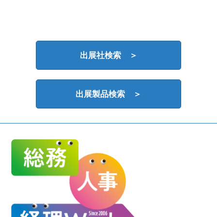
HR EXPO【オンライン】
オンライン / online
理想の管理職カンファレンス
出展社検索 ＞
2026年09月16日
東京ビッグサイト | Tokyo Big Sight
出展製品検索 ＞