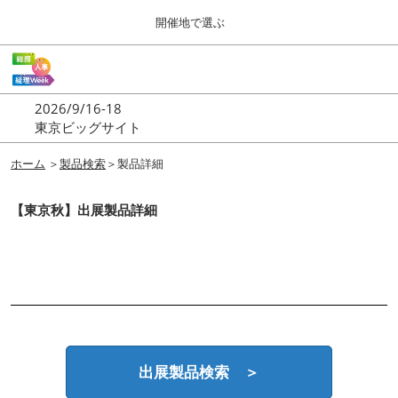
Press
ス
開催地で選ぶ
Escape
キ
to
ッ
close
ホーム
グ
プ
the
ロ
2026年09月16日
し
ー
menu.
東京ビッグサイト | Tokyo Big Sight
2026/9/16-18
バ
て
東京ビッグサイト
ル
進
ナ
東京
ビ
ホーム
＞
製品検索
＞製品詳細
む
2026年09月16日
ゲ
東京ビッグサイト | Tokyo Big Sight
ー
【東京秋】出展製品詳細
シ
ョ
大阪
ン
2026年11月18日
を
インテックス大阪 / INTEX OSAKA
折
り
た
名古屋
た
2027年07月21日
む
ポートメッセなごや / Port Messe Nagoya
出展製品検索 ＞